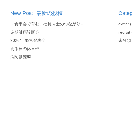
New Post -最新の投稿-
Cate
～食事会で育む、社員同士のつながり～
event
(
定期健康診断🩺
recruit
2026年 経営発表会
未分類
ある日の休日🌱
消防訓練🚒