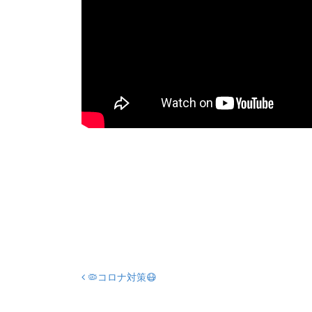
🦠コロナ対策😷
Post navigation