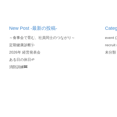
New Post -最新の投稿-
Cate
～食事会で育む、社員同士のつながり～
event
(
定期健康診断🩺
recruit
2026年 経営発表会
未分類
ある日の休日🌱
消防訓練🚒