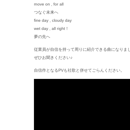
move on , for all
つなぐ未来へ
fine day , cloudy day
wet day , all right！
夢の先へ
従業員が自信を持って周りに紹介できる曲になりま
ぜひお聞きください♪
自信作となるPVも社歌と併せてごらんください。