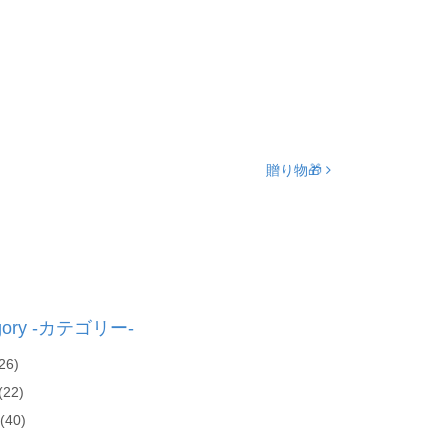
贈り物🎁
gory -カテゴリー-
26)
(22)
(40)