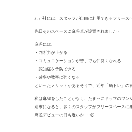
わが社には、スタッフが自由に利用できるフリース
先日そのスペースに麻雀卓が設置されました🀄
麻雀には、
・判断力が上がる
・コミュニケーションが苦手でも仲良くなれる
・認知症を予防できる
・確率や数字に強くなる
といったメリットがあるそうで、近年「脳トレ」の
私は麻雀をしたことがなく、たま～にドラマのワン
週末になると、多くのスタッフがフリースペースに
麻雀デビューの日も近いか･･･😆